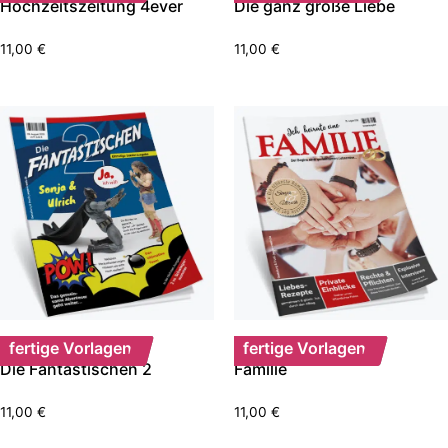
Hochzeitszeitung 4ever
Die ganz große Liebe
11,00
€
11,00
€
fertige Vorlagen
fertige Vorlagen
Die Fantastischen 2
Familie
11,00
€
11,00
€