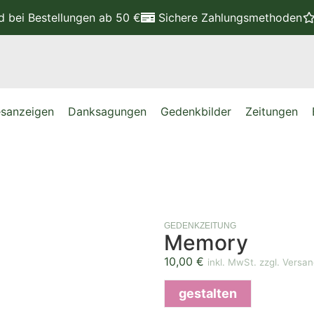
nd
bei Bestellungen ab 50 €
Sichere Zahlungsmethoden
sanzeigen
Danksagungen
Gedenkbilder
Zeitungen
GEDENKZEITUNG
Memory
10,00
€
inkl. MwSt. zzgl. Versa
gestalten