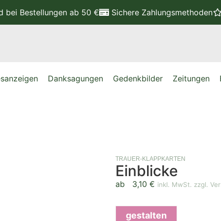
nd
bei Bestellungen ab 50 €
Sichere Zahlungsmethoden
sanzeigen
Danksagungen
Gedenkbilder
Zeitungen
TRAUER-KLAPPKARTEN
Einblicke
ab
3,10
€
inkl. MwSt. zzgl. Ve
gestalten