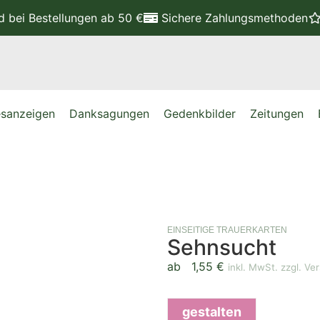
nd
bei Bestellungen ab 50 €
Sichere Zahlungsmethoden
sanzeigen
Danksagungen
Gedenkbilder
Zeitungen
EINSEITIGE TRAUERKARTEN
Sehnsucht
ab
1,55
€
inkl. MwSt. zzgl. Ve
gestalten