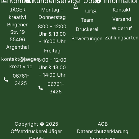
Kontakt
Kundenservice
Über
Informatio
JÄGER
Montag -
Kontakt
uns
kreativ!
Donnerstag
Versand
Team
Bingener
8:00 - 12:00
Widerruf
Druckerei
Str. 19
Uhr & 13:00
Zahlungsarten
Bewertungen
55496
- 16:00 Uhr
Argenthal
Freitag
kontakt@jaeger-
8:00 - 12:00
kreativ.de
Uhr & 13:00
- 14:00 Uhr
06761-
3425
06761-
3425
Copyright © 2025
AGB
Offsetdruckerei Jäger
Datenschutzerklärung
GmbH
Impressum