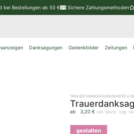
nd
bei Bestellungen ab 50 €
Sichere Zahlungsmethoden
sanzeigen
Danksagungen
Gedenkbilder
Zeitungen
TRAUER DANKSAGUNGSKARTE 4-SE
Trauerdanksag
ab
3,20
€
inkl. MwSt. zzgl. V
gestalten