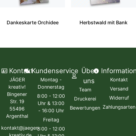
Dankeskarte Orchidee
Herbstwald mit Bank
Kontakt
Kundenservice
Über
Informatio
JÄGER
Montag -
Kontakt
uns
kreativ!
Donnerstag
Versand
Team
Bingener
8:00 - 12:00
Widerruf
Druckerei
Str. 19
Uhr & 13:00
Zahlungsarten
Bewertungen
55496
- 16:00 Uhr
Argenthal
Freitag
kontakt@jaeger-
8:00 - 12:00
kreativ.de