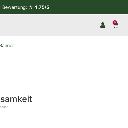
Bewertung:
☆ 4,75/5
0
Banner
nsamkeit
rsand