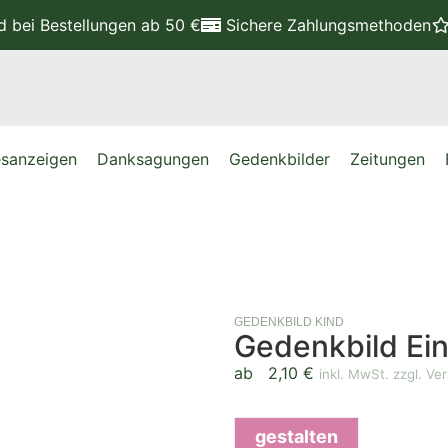
nd
bei Bestellungen ab 50 €
Sichere Zahlungsmethoden
sanzeigen
Danksagungen
Gedenkbilder
Zeitungen
GEDENKBILD KIND
Gedenkbild Ei
ab
2,10
€
inkl. MwSt. zzgl. Ve
gestalten