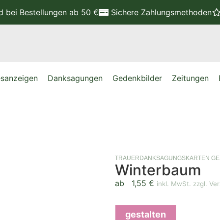
nd
bei Bestellungen ab 50 €
Sichere Zahlungsmethoden
sanzeigen
Danksagungen
Gedenkbilder
Zeitungen
TRAUERDANKSAGUNGSKARTEN GE
Winterbaum
ab
1,55
€
inkl. MwSt. zzgl. Ve
gestalten