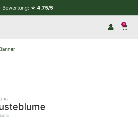
Bewertung:
☆ 4,75/5
0
Banner
ITIG
usteblume
rsand