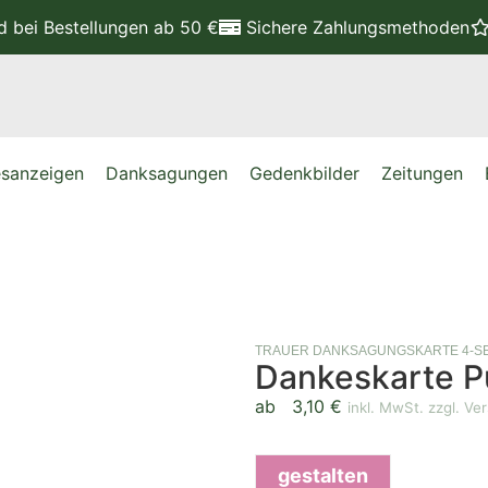
nd
bei Bestellungen ab 50 €
Sichere Zahlungsmethoden
sanzeigen
Danksagungen
Gedenkbilder
Zeitungen
TRAUER DANKSAGUNGSKARTE 4-SE
Dankeskarte P
ab
3,10
€
inkl. MwSt. zzgl. Ve
gestalten