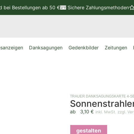
nd
bei Bestellungen ab 50 €
Sichere Zahlungsmethoden
sanzeigen
Danksagungen
Gedenkbilder
Zeitungen
TRAUER DANKSAGUNGSKARTE 4-SE
Sonnenstrahle
ab
3,10
€
inkl. MwSt. zzgl. Ve
gestalten