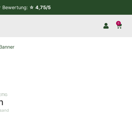
Bewertung:
☆ 4,75/5
0
Banner
ITIG
n
rsand